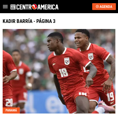
AGENDA
Es tendencia
:
Critican a Washington Ortega
“Se acerca”: regreso 
KADIR BARRÍA - PÁGINA 3
ÚLTIMAS NOTICIAS
SAPRISSA
ALAJUELENSE
KEYLOR NAVAS
COSTA RICA
HONDURAS
GUATEMALA
PANAMÁ
EL SALVADOR