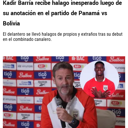
Kadir Barría recibe halago inesperado luego de
su anotación en el partido de Panamá vs
PANAMÁ
Bolivia
NICARAGUA
El delantero se llevó halagos de propios y extraños tras su debut
en el combinado canalero.
CONCACAF
FÚTBOL INTERNACIONAL
QUIENES SOMOS
|
STAFF
|
CONTACTO
Términos y Condiciones
Políticas de Privacidad
Política Editorial
Ad Choices