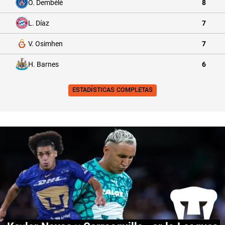
O. Dembélé
8
L. Díaz
7
V. Osimhen
7
H. Barnes
6
ESTADÍSTICAS COMPLETAS