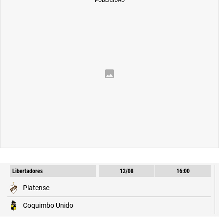
PANAMÁ
NICARAGUA
CONCACAF
FÚTBOL INTERNACIONAL
QUIENES SOMOS
|
STAFF
|
CONTACTO
Libertadores
12/08
16:00
Platense
Términos y Condiciones
Políticas de Privacidad
Coquimbo Unido
Política Editorial
Ad Choices