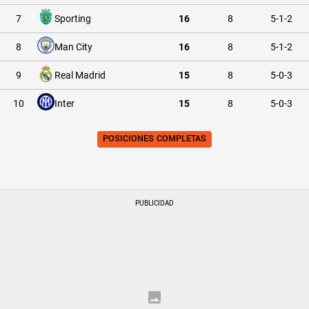
7
Sporting
16
8
5-1-2
8
Man City
16
8
5-1-2
9
Real Madrid
15
8
5-0-3
10
Inter
15
8
5-0-3
POSICIONES COMPLETAS