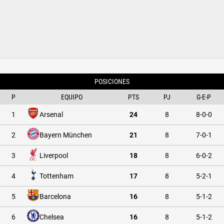
POSICIONES
P
EQUIPO
PTS
PJ
G-E-P
1
Arsenal
24
8
8-0-0
2
Bayern München
21
8
7-0-1
3
Liverpool
18
8
6-0-2
4
Tottenham
17
8
5-2-1
5
Barcelona
16
8
5-1-2
6
Chelsea
16
8
5-1-2