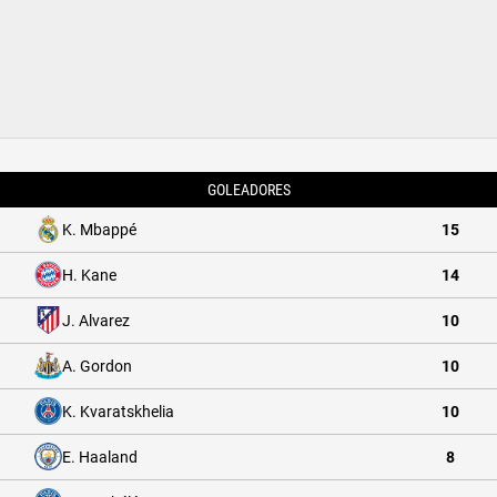
GOLEADORES
K. Mbappé
15
H. Kane
14
J. Alvarez
10
A. Gordon
10
K. Kvaratskhelia
10
E. Haaland
8