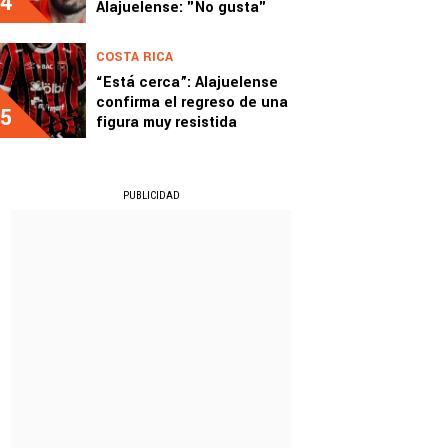
4
Alajuelense: "No gusta"
COSTA RICA
“Está cerca”: Alajuelense
confirma el regreso de una
5
figura muy resistida
PUBLICIDAD