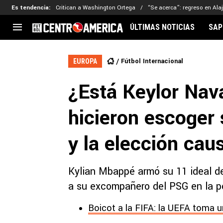
Es tendencia
:
Critican a Washington Ortega
“Se acerca”: regreso en Ala
ÚLTIMAS NOTICIAS
SAP
CENTROAMÉRICA
CONCACAF
LEG
Fútbol Internacional
EUROPA
Costa Rica
Copa Oro
Key
¿Está Keylor Nav
Guatemala
Liga de Naciones
Ker
Honduras
Eliminatorias
Ada
hicieron escoger 
El Salvador
Copa de Campeones
Nat
Panamá
Copa Centroamericana
y la elección cau
Nicaragua
MLS
Kylian Mbappé armó su 11 ideal de
a su excompañero del PSG en la po
Boicot a la FIFA: la UEFA toma u