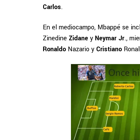
Carlos
.
En el mediocampo, Mbappé se incl
Zinedine
Zidane
y
Neymar Jr
., mi
Ronaldo
Nazario y
Cristiano
Ronald