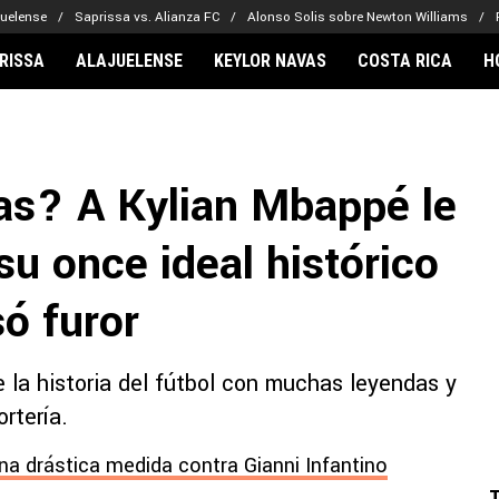
juelense
Saprissa vs. Alianza FC
Alonso Solis sobre Newton Williams
RISSA
ALAJUELENSE
KEYLOR NAVAS
COSTA RICA
H
IONARIOS
CLUBES FCA
FÚTBOL INTE
lor Navas
Saprissa
Mundial 2026
as? A Kylian Mbappé le
vin Arriaga
Alajuelense
Noticias
lberto Carrasquilla
Herediano
Barcelona
su once ideal histórico
haniel Méndez-Laing
Comunicaciones
Real Madrid
Municipal
só furor
Olimpia
Motagua
 la historia del fútbol con muchas leyendas y
Real Estelí
rtería.
na drástica medida contra Gianni Infantino