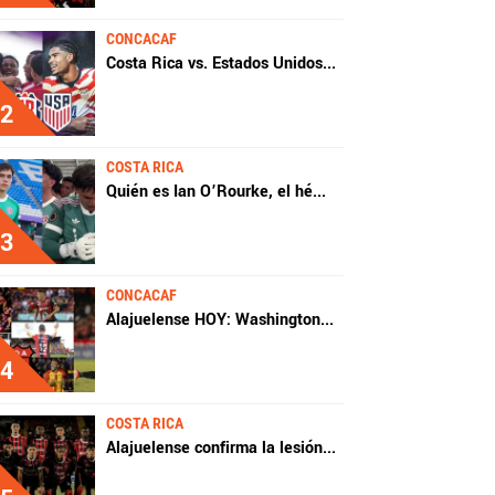
CONCACAF
Costa Rica vs. Estados Unidos
...
2
COSTA RICA
Quién es Ian O’Rourke, el hé
...
3
CONCACAF
Alajuelense HOY: Washington
...
4
COSTA RICA
Alajuelense confirma la lesión
...