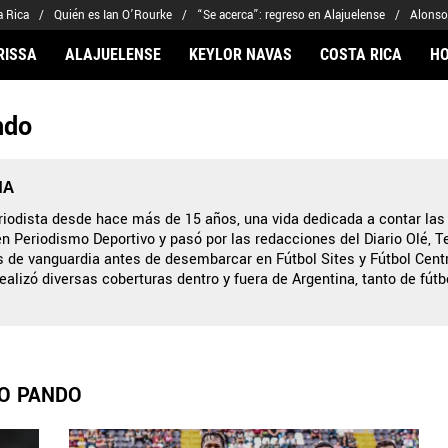
a Rica
Quién es Ian O’Rourke
“Se acerca”: regreso en Alajuelense
Alonso
RISSA
ALAJUELENSE
KEYLOR NAVAS
COSTA RICA
H
ndo
ARIOS
CLUBES FCA
FÚTBOL INTERNACION
 Navas
Saprissa
Mundial 2026
Arriaga
Alajuelense
Noticias
IA
to Carrasquilla
Herediano
Barcelona
iodista desde hace más de 15 años, una vida dedicada a contar las 
en Periodismo Deportivo y pasó por las redacciones del Diario Olé, 
iel Méndez-Laing
Comunicaciones
Real Madrid
s de vanguardia antes de desembarcar en Fútbol Sites y Fútbol Cen
Municipal
ealizó diversas coberturas dentro y fuera de Argentina, tanto de fútb
Olimpia
Motagua
Real Estelí
VO PANDO