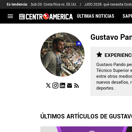
Es tendencia
:
Sub-20: Costa Rica vs. EE.UU.
JJOO 2028: qué necesita Cost
ÚLTIMAS NOTICIAS
SAP
Gustavo Pa
CENTROAMÉRICA
CONCACAF
LEGION
Costa Rica
Copa Oro
Keylor
Guatemala
Liga de Naciones
Kervin 
EXPERIENC
Honduras
Eliminatorias
Adalber
Gustavo Pando per
Técnico Superior 
El Salvador
Copa de Campeones
Nathan
entre otros medio
Panamá
Copa Centroamericana
nuevos desafíos, r
deportes.
Nicaragua
MLS
ÚLTIMOS ARTÍCULOS DE GUSTA