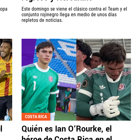
Copa
Este domingo se viene el clásico contra el Team y el
conjunto rojinegro llega en medio de unos días
repletos de noticias.
COSTA RICA
l
Quién es Ian O’Rourke, el
héroe de Costa Rica en el