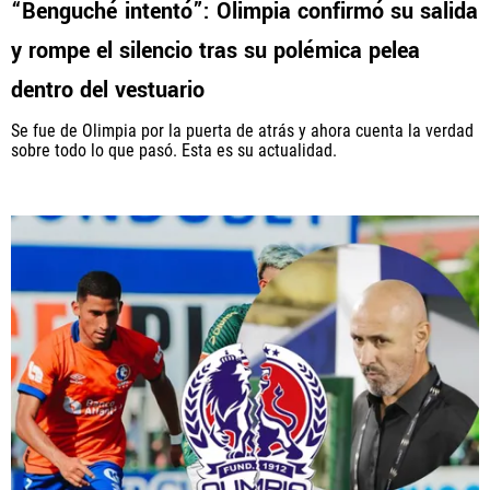
“Benguché intentó”: Olimpia confirmó su salida
y rompe el silencio tras su polémica pelea
PANAMÁ
dentro del vestuario
NICARAGUA
Se fue de Olimpia por la puerta de atrás y ahora cuenta la verdad
sobre todo lo que pasó. Esta es su actualidad.
CONCACAF
FÚTBOL INTERNACIONAL
QUIENES SOMOS
|
STAFF
|
CONTACTO
Términos y Condiciones
Políticas de Privacidad
Política Editorial
Ad Choices