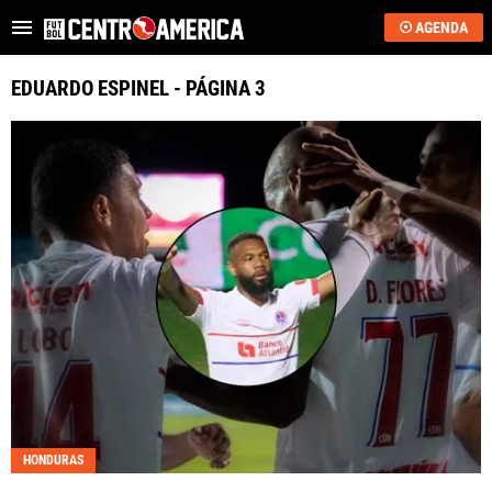
AGENDA
Es tendencia
:
Critican a Washington Ortega
“Se acerca”: regreso 
EDUARDO ESPINEL - PÁGINA 3
ÚLTIMAS NOTICIAS
SAPRISSA
ALAJUELENSE
KEYLOR NAVAS
COSTA RICA
HONDURAS
GUATEMALA
HONDURAS
EL SALVADOR