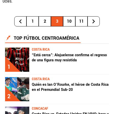
Uclés.
1
2
3
10
11
TOP FÚTBOL CENTROAMÉRICA
COSTA RICA
“Está cerca”: Alajuelense confirma el regreso
de una figura muy resistida
1
COSTA RICA
Quién es Ian O’Rourke, el héroe de Costa Rica
en el Premundial Sub-20
2
CONCACAF