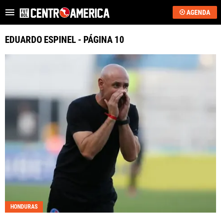
AGENDA
Es tendencia
:
Critican a Washington Ortega
“Se acerca”: regreso 
EDUARDO ESPINEL - PÁGINA 10
ÚLTIMAS NOTICIAS
SAPRISSA
ALAJUELENSE
KEYLOR NAVAS
COSTA RICA
HONDURAS
GUATEMALA
HONDURAS
EL SALVADOR