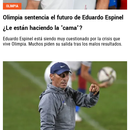
OLIMPIA
Fútbol Centroamérica, al igual que Futbol Sites, es
Olimpia sentencia el futuro de Eduardo Espinel
una compañía perteneciente a Better Collective.
Todos los derechos reservados.
¿Le están haciendo la 'cama'?
Eduardo Espinel está siendo muy cuestionado por la crisis que
vive Olimpia. Muchos piden su salida tras los malos resultados.