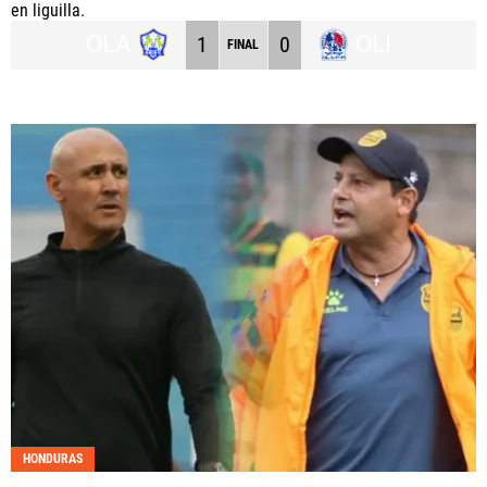
en liguilla.
OLA
OLI
1
0
FINAL
HONDURAS