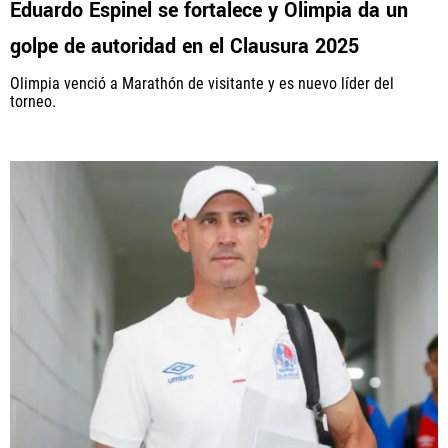
Eduardo Espinel se fortalece y Olimpia da un
golpe de autoridad en el Clausura 2025
PANAMÁ
Olimpia venció a Marathón de visitante y es nuevo líder del
NICARAGUA
torneo.
CONCACAF
FÚTBOL INTERNACIONAL
QUIENES SOMOS
|
STAFF
|
CONTACTO
Términos y Condiciones
Políticas de Privacidad
Política Editorial
Ad Choices