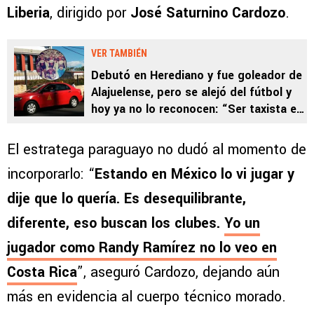
Liberia
, dirigido por
José Saturnino Cardozo
.
VER TAMBIÉN
Debutó en Herediano y fue goleador de
Alajuelense, pero se alejó del fútbol y
hoy ya no lo reconocen: “Ser taxista es
duro”
El estratega paraguayo no dudó al momento de
incorporarlo: “
Estando en México lo vi jugar y
dije que lo quería. Es desequilibrante,
diferente, eso buscan los clubes.
Yo un
jugador como Randy Ramírez no lo veo en
Costa Rica
”, aseguró Cardozo, dejando aún
más en evidencia al cuerpo técnico morado.