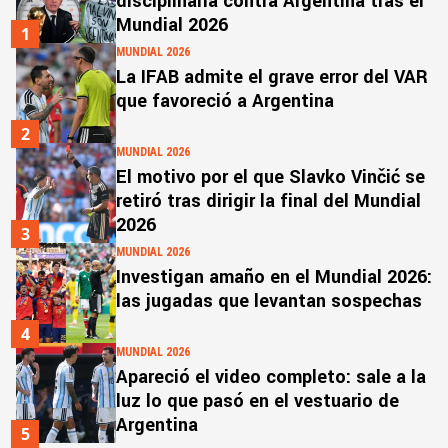
disciplinaria contra Argentina tras el
Mundial 2026
1
MUNDIAL 2026
La IFAB admite el grave error del VAR
que favoreció a Argentina
2
MUNDIAL 2026
El motivo por el que Slavko Vinčić se
retiró tras dirigir la final del Mundial
2026
3
MUNDIAL 2026
Investigan amaño en el Mundial 2026:
las jugadas que levantan sospechas
4
MUNDIAL 2026
Apareció el video completo: sale a la
luz lo que pasó en el vestuario de
Argentina
5