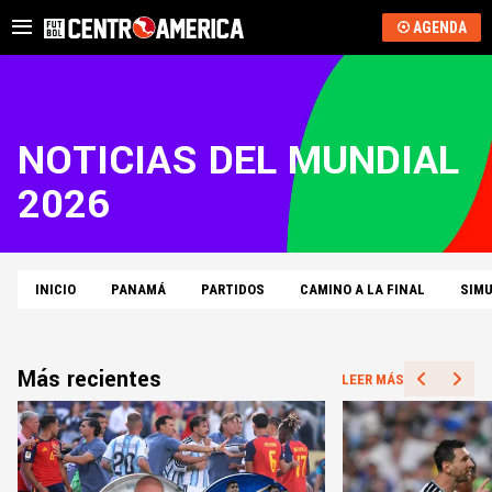
AGENDA
NOTICIAS DEL MUNDIAL
2026
INICIO
PANAMÁ
PARTIDOS
CAMINO A LA FINAL
SIM
Más recientes
LEER MÁS