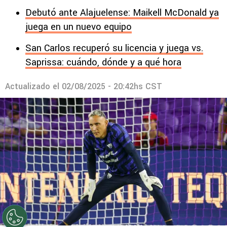
Debutó ante Alajuelense: Maikell McDonald ya
juega en un nuevo equipo
San Carlos recuperó su licencia y juega vs.
Saprissa: cuándo, dónde y a qué hora
Actualizado el
02/08/2025 - 20:42hs CST