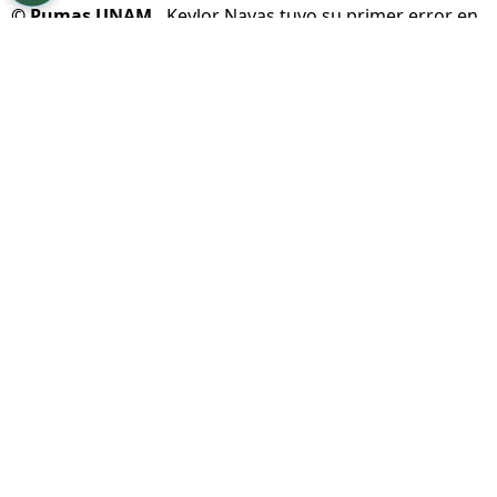
©
Pumas UNAM.
Keylor Navas tuvo su primer error en
México.
Por
Geronimo Heller
Sigue a FCA en Google!
Este sábado, los
Pumas de la UNAM
saltaron
al verde césped del
Estadio Inter & Co
en
Orlando, Florida, para enfrentar al
Atlanta
United
por la segunda jornada de la
Leagues
Cup
.