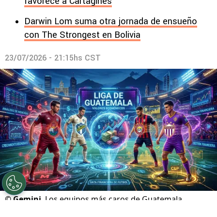
favorece a Cartaginés
Darwin Lom suma otra jornada de ensueño
con The Strongest en Bolivia
23/07/2026 - 21:15hs CST
©
Gemini
Los equipos más caros de Guatemala