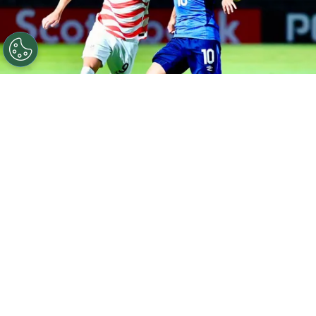
©
FESFUT
La Selecta volvió a perder y se complica en el
Premundial Sub-20.
Por
Maximiliano Mansilla
Sigue a FCA en Google!
Este martes 28 de julio, la segunda fecha en el
Grupo A
del
Premundial Sub-20 de la Concacaf