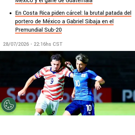
México y el gane de Guatemala
En Costa Rica piden cárcel: la brutal patada del
portero de México a Gabriel Sibaja en el
Premundial Sub-20
28/07/2026 - 22:16hs CST
©
FESFUT
La Selecta volvió a perder y se complica en el