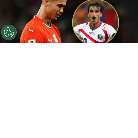
©
Getty
CR7 todavía está a tiempo de alcanzar a Bryan
Ruiz.
Por
Maximiliano Mansilla
Sigue a FCA en Google!
El
Mundial 2026
está cada vez más cerca y,