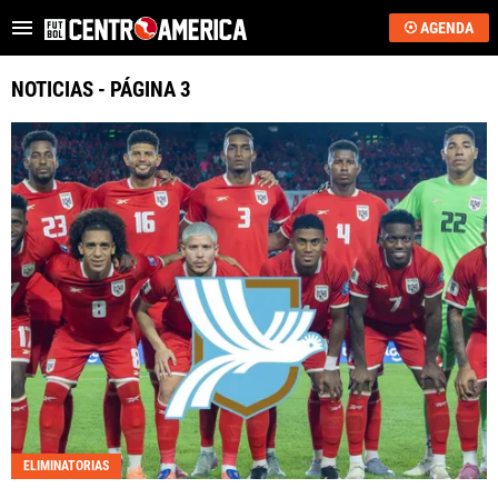
AGENDA
Es tendencia
:
Critican a Washington Ortega
“Se acerca”: regreso 
NOTICIAS - PÁGINA 3
ÚLTIMAS NOTICIAS
SAPRISSA
ALAJUELENSE
KEYLOR NAVAS
COSTA RICA
HONDURAS
GUATEMALA
ELIMINATORIAS
EL SALVADOR