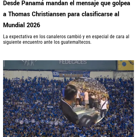
Desde Panamá mandan el mensaje que golpea
a Thomas Christiansen para clasificarse al
PANAMÁ
Mundial 2026
NICARAGUA
La expectativa en los canaleros cambió y en especial de cara al
siguiente encuentro ante los guatemaltecos.
CONCACAF
FÚTBOL INTERNACIONAL
QUIENES SOMOS
|
STAFF
|
CONTACTO
Términos y Condiciones
Políticas de Privacidad
Política Editorial
Ad Choices