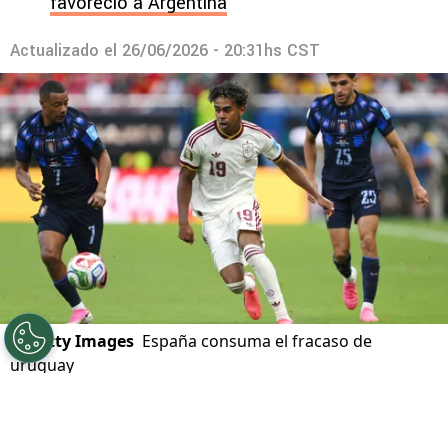
favoreció a Argentina
Actualizado el
26/06/2026 - 20:31hs CST
©
Getty Images
España consuma el fracaso de
uruguay
Por
Javier Pineda