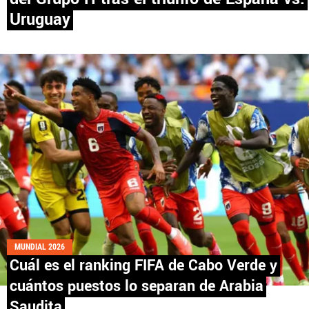
Uruguay
PANAMÁ
NICARAGUA
CONCACAF
FÚTBOL INTERNACIONAL
QUIENES SOMOS
|
STAFF
|
CONTACTO
MUNDIAL 2026
Cuál es el ranking FIFA de Cabo Verde y
Términos y Condiciones
Políticas de Privacidad
cuántos puestos lo separan de Arabia
Política Editorial
Ad Choices
Saudita