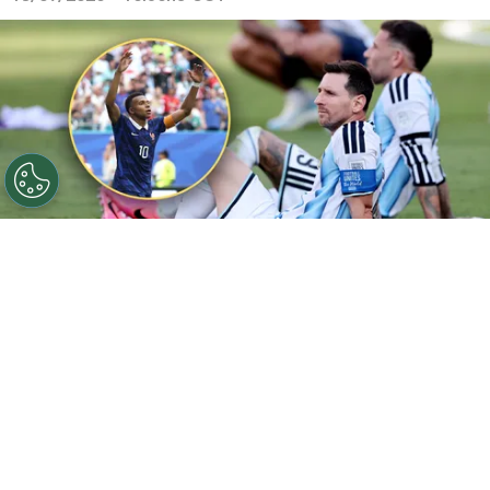
©
Getty
Mbappé y Messi tuvieron una ardua batalla por
el goleo.
Por
Maximiliano Mansilla
Sigue a FCA en Google!