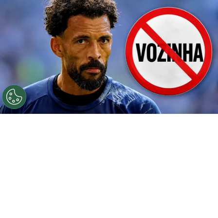
©
Getty.
Prohibido Vozinha.
Por
Geronimo Heller
Sigue a FCA en Google!