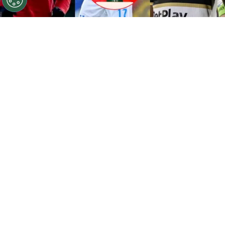
La selección de Honduras trae una nueva generación
para 2030.
Por
José Rodas
Sigue a FCA en Google!
La
selección de Honduras
está a la espera de
su nuevo entrenador. Primero nombraron a su
director deportivo,
Francis Hernández
que
viene de trabajar con
España
y que fue uno de
los que convenció a
Lamine Yamal
de jugar