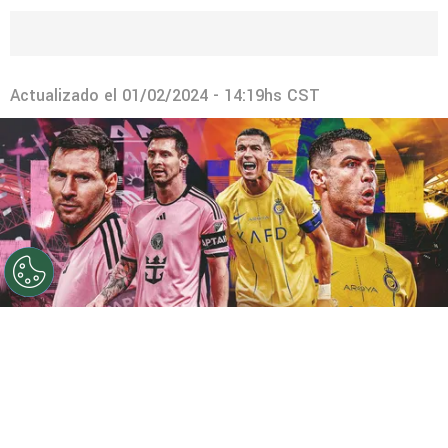
Actualizado el
01/02/2024 - 14:19hs CST
©
Getty/GOAL
Al Nassr vs. Inter Miami: cuándo juegan,
a qué hora y dónde ver EN VIVO el partido en
Centroamérica.