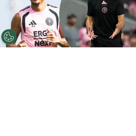
El DT de David Ruiz, Javier Mascherano renunció a Inter
Miami por motivos personales. Foto: X Inter Miami.
Por
José Rodas
Sigue a FCA en Google!
El
Inter Miami
oficializó la salida de
Javier
Mascherano
como su director técnico, noticia