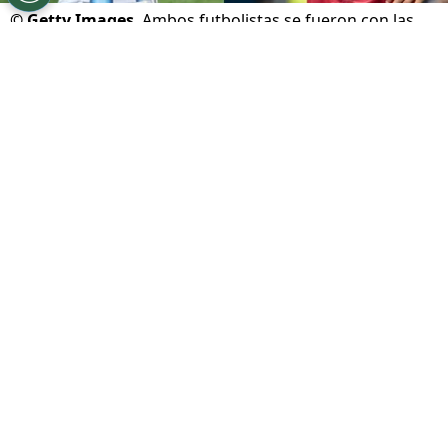
©
Getty Images
Ambos futbolistas se fueron con las
manos vacías a casa.
Por
Maximiliano Mansilla
Sigue a FCA en Google!
El golpe de perder la final de la
Copa del
Mundo 2026
en el tiempo extra sigue doliendo
mucho en Argentina. La Albiceleste aguantó
gran parte del dominio de España, pero al final
se quedó con las manos vacías en el último
suspiro del partido.