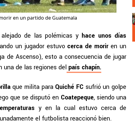
 morir en un partido de Guatemala
alejado de las polémicas y
hace unos días
uando un jugador estuvo
cerca de morir
en un
ga de Ascenso), esto a consecuencia de jugar
 una de las regiones del
país chapín.
rilla
que milita para
Quiché FC
sufrió un golpe
juego que se disputó en
Coatepeque
, siendo una
emperaturas
y en la cual estuvo cerca de
tunadamente el futbolista reaccionó bien.