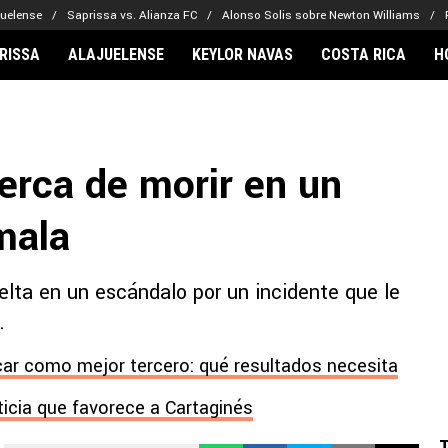
juelense
Saprissa vs. Alianza FC
Alonso Solis sobre Newton Williams
RISSA
ALAJUELENSE
KEYLOR NAVAS
COSTA RICA
H
IONARIOS
CLUBES FCA
FÚTBOL INTE
lor Navas
Saprissa
Mundial 2026
erca de morir en un
vin Arriaga
Alajuelense
Noticias
lberto Carrasquilla
Herediano
Barcelona
mala
haniel Méndez-Laing
Comunicaciones
Real Madrid
Municipal
ta en un escándalo por un incidente que le
Olimpia
.
Motagua
Real Estelí
car como mejor tercero: qué resultados necesita
ticia que favorece a Cartaginés