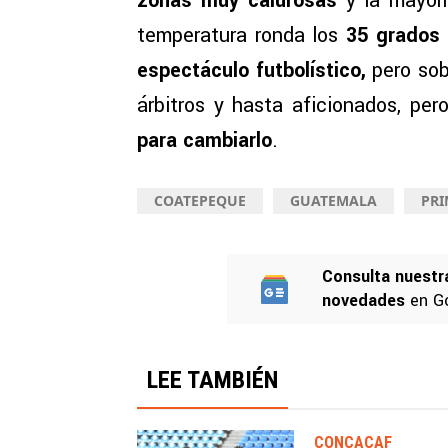
zonas muy calurosas
y la mayor
temperatura ronda los
35 grados 
espectáculo futbolístico,
pero so
árbitros y hasta aficionados, per
para cambiarlo
.
COATEPEQUE
GUATEMALA
PRI
Consulta nuestr
novedades
en G
LEE TAMBIÉN
CONCACAF