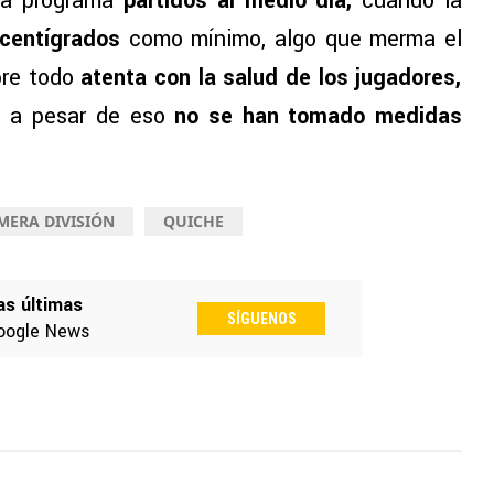
ía programa
partidos al medio día,
cuando la
centígrados
como mínimo, algo que merma el
bre todo
atenta con la salud de los jugadores,
o a pesar de eso
no se han tomado medidas
MERA DIVISIÓN
QUICHE
as últimas
SÍGUENOS
oogle News