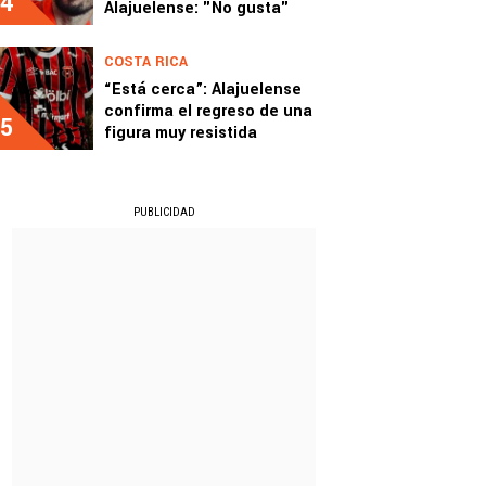
4
Alajuelense: "No gusta"
COSTA RICA
“Está cerca”: Alajuelense
confirma el regreso de una
5
figura muy resistida
PUBLICIDAD