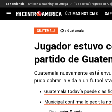
Es tendencia
:
Critican a Washington Ortega
“Se acerca”: regreso en Ala
ÚLTIMAS NOTICIAS
SAP
CENTROAMÉRICA
CONCACAF
LEG
Guatemala
GUATEMALA
Costa Rica
Copa Oro
Key
Jugador estuvo c
Guatemala
Liga de Naciones
Ker
Honduras
Eliminatorias
Ada
partido de Guate
El Salvador
Copa de Campeones
Nat
Panamá
Copa Centroamericana
Guatemala nuevamente está envuel
Nicaragua
MLS
pudo cobrar la vida a un futbolista
Guatemala todavía puede clasifi
Municipal confirma lo peor: la no
Por
Javier Pineda