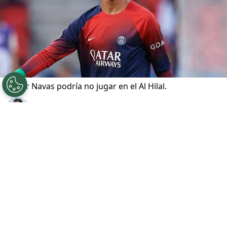
Keylor Navas podría no jugar en el Al Hilal.
Por
Pablo Rocca
Sigue a FCA en Google!
En medio de un emocionante mercado de
fichajes en Arabia Saudita,
el nombre de
Keylor Navas
se encuentra en el centro de la