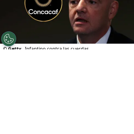
©
Getty.
Infantino contra las cuerdas.
Por
Geronimo Heller
Sigue a FCA en Google!
Gianni Infantino
atraviesa uno de los
momentos más delicados desde que asumió
la presidencia de FIFA.
Su intento de crear una