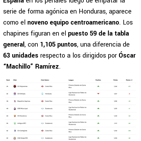
España
en los penales luego de empatar la
serie de forma agónica en Honduras, aparece
como el
noveno equipo centroamericano
. Los
chapines figuran en el
puesto 59 de la tabla
general
, con
1,105 puntos
, una diferencia de
63 unidades
respecto a los dirigidos por
Óscar
“Machillo” Ramírez
.