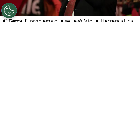
©
Getty
El problema que se llevó Miguel Herrera al ir a
ver a los Pumas de Keylor Navas
Por
Marcial Martínez
Sigue a FCA en Google!
Los
Pumas
de
Keylor Navas
sellaron su boleto
a la final del Clausura 2026 tras imponerse
1-0
al
Pachuca
en un partido muy disputado. Con
este resultado, el conjunto universitario ahora
se medirá ante
Cruz Azul en la serie definitiva