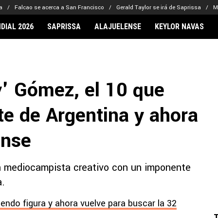
a
Falcao se acerca a San Francisco
Gerald Taylor se irá de Saprissa
M
DIAL 2026
SAPRISSA
ALAJUELENSE
KEYLOR NAVAS
IONARIOS
CLUBES FCA
FÚTBOL INTE
lor Navas
Saprissa
Mundial 2026
y' Gómez, el 10 que
vin Arriaga
Alajuelense
Noticias
lberto Carrasquilla
Herediano
Barcelona
nte de Argentina y ahora
haniel Méndez-Laing
Comunicaciones
Real Madrid
Municipal
ense
Olimpia
Motagua
un mediocampista creativo con un imponente
Real Estelí
a.
iendo figura y ahora vuelve para buscar la 32