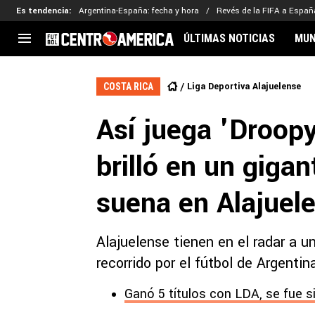
Es tendencia
:
Argentina-España: fecha y hora
Revés de la FIFA a Españ
ÚLTIMAS NOTICIAS
MUN
CENTROAMÉRICA
CONCACAF
LEG
Liga Deportiva Alajuelense
COSTA RICA
Costa Rica
Copa Oro
Key
Así juega 'Droop
Guatemala
Liga de Naciones
Ker
Honduras
Eliminatorias
Ada
brilló en un giga
El Salvador
Copa de Campeones
Nat
Panamá
Copa Centroamericana
suena en Alajuel
Nicaragua
MLS
Alajuelense tienen en el radar a 
recorrido por el fútbol de Argentin
Ganó 5 títulos con LDA, se fue s