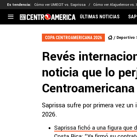
Es tendencia
:
Cómo ver UMECIT vs. Saprissa
Cómo ver Alajuelense vs. 
ÚLTIMAS NOTICIAS
SAP
CENTROAMÉRICA
CONCACAF
LEG
Deportivo 
COPA CENTROAMERICANA 2026
Costa Rica
Copa Oro
Key
Revés internacion
Guatemala
Liga de Naciones
Ker
Honduras
Eliminatorias
Ada
noticia que lo pe
El Salvador
Copa de Campeones
Nat
Panamá
Copa Centroamericana
Centroamericana
Nicaragua
MLS
Saprissa sufre por primera vez un 
2026.
Saprissa fichó a una figura que
Costa Rica: “Ya firmó su contrat