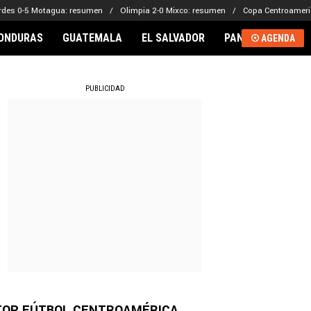
rdes 0-5 Motagua: resumen
Olimpia 2-0 Mixco: resumen
Copa Centroameri
ONDURAS
GUATEMALA
EL SALVADOR
PANAMÁ
NICA
AGENDA
RNACIONAL
PUBLICIDAD
TOP FÚTBOL CENTROAMÉRICA