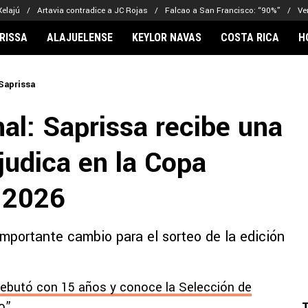
Xelajú
Artavia contradice a JC Rojas
Falcao a San Francisco: “90%”
Ve
RISSA
ALAJUELENSE
KEYLOR NAVAS
COSTA RICA
H
IONARIOS
CLUBES FCA
FÚTBOL INTE
Saprissa
lor Navas
Saprissa
Mundial 2026
al: Saprissa recibe una
vin Arriaga
Alajuelense
Noticias
lberto Carrasquilla
Herediano
Barcelona
rjudica en la Copa
haniel Méndez-Laing
Comunicaciones
Real Madrid
Municipal
 2026
Olimpia
Motagua
importante cambio para el sorteo de la edición
Real Estelí
 debutó con 15 años y conoce la Selección de
o”