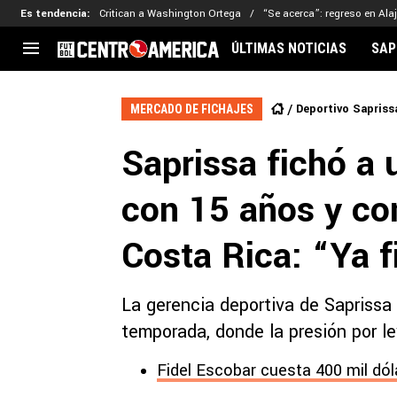
Es tendencia
:
Critican a Washington Ortega
“Se acerca”: regreso en Ala
ÚLTIMAS NOTICIAS
SAP
CENTROAMÉRICA
CONCACAF
LEG
Deportivo Sapriss
MERCADO DE FICHAJES
Costa Rica
Copa Oro
Key
Saprissa fichó a 
Guatemala
Liga de Naciones
Ker
Honduras
Eliminatorias
Ada
con 15 años y co
El Salvador
Copa de Campeones
Nat
Panamá
Copa Centroamericana
Costa Rica: “Ya f
Nicaragua
MLS
La gerencia deportiva de Saprissa 
temporada, donde la presión por le
Fidel Escobar cuesta 400 mil dól