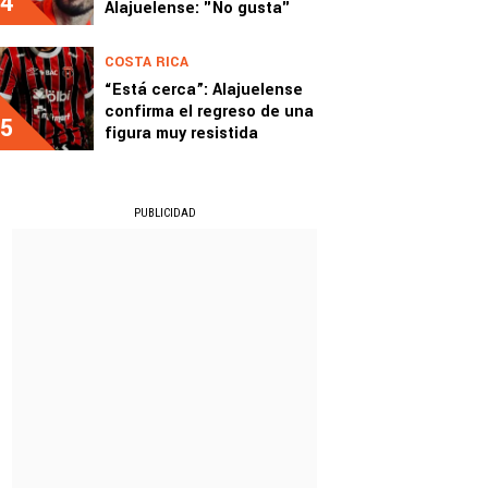
4
Alajuelense: "No gusta"
COSTA RICA
“Está cerca”: Alajuelense
confirma el regreso de una
5
figura muy resistida
PUBLICIDAD