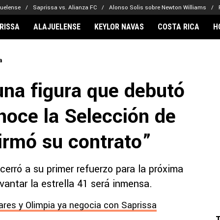
juelense
Saprissa vs. Alianza FC
Alonso Solis sobre Newton Williams
RISSA
ALAJUELENSE
KEYLOR NAVAS
COSTA RICA
H
IONARIOS
CLUBES FCA
FÚTBOL INTE
a
lor Navas
Saprissa
Mundial 2026
una figura que debutó
vin Arriaga
Alajuelense
Noticias
lberto Carrasquilla
Herediano
Barcelona
noce la Selección de
haniel Méndez-Laing
Comunicaciones
Real Madrid
Municipal
irmó su contrato”
Olimpia
Motagua
cerró a su primer refuerzo para la próxima
Real Estelí
vantar la estrella 41 será inmensa.
ares y Olimpia ya negocia con Saprissa