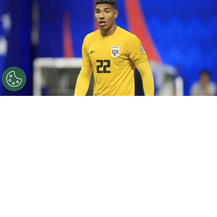
©
Getty Images
El portero es uno de los titulares
inamovibles.
Por
Juan Fittipaldi
Sigue a FCA en Google!