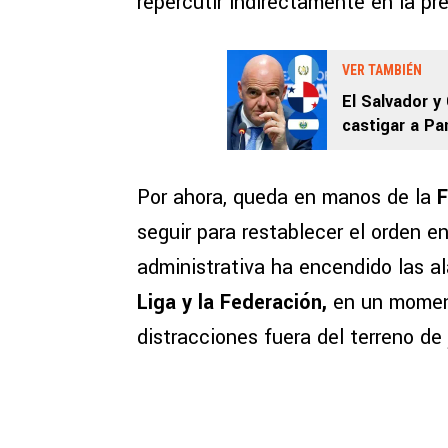
repercutir indirectamente en la pr
VER TAMBIÉN
El Salvador y
castigar a Pa
Mundial 2026
Por ahora, queda en manos de la
seguir para restablecer el orden e
administrativa ha encendido las ala
Liga y la Federación,
en un momen
distracciones fuera del terreno de