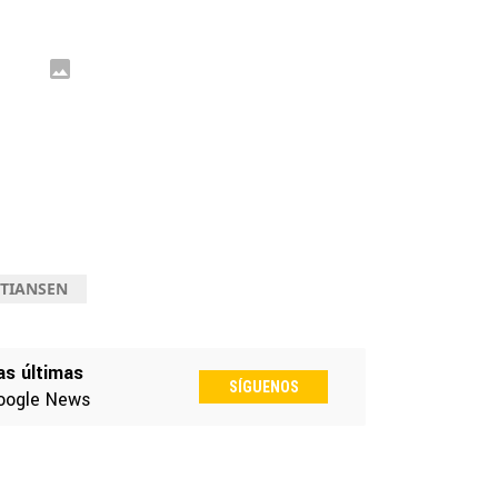
TIANSEN
as últimas
SÍGUENOS
oogle News