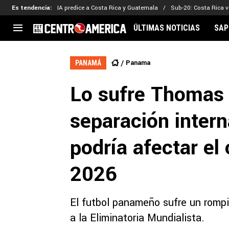
Es tendencia
:
IA predice a Costa Rica y Guatemala
Sub-20: Costa Rica vs
ÚLTIMAS NOTICIAS
SAP
CENTROAMÉRICA
CONCACAF
LEG
Panama
PANAMÁ
Costa Rica
Copa Oro
Key
Lo sufre Thomas 
Guatemala
Liga de Naciones
Ker
Honduras
Eliminatorias
Ada
separación inter
El Salvador
Copa de Campeones
Nat
Panamá
Copa Centroamericana
podría afectar el
Nicaragua
MLS
2026
El futbol panameño sufre un rompi
a la Eliminatoria Mundialista.