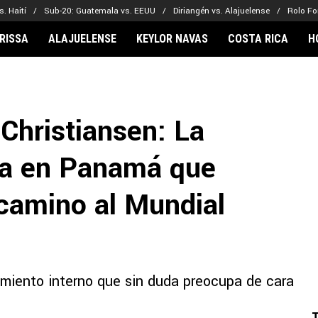
. Haití
Sub-20: Guatemala vs. EEUU
Diriangén vs. Alajuelense
Rolo Fo
RISSA
ALAJUELENSE
KEYLOR NAVAS
COSTA RICA
H
IONARIOS
CLUBES FCA
FÚTBOL INTE
lor Navas
Saprissa
Mundial 2026
Christiansen: La
vin Arriaga
Alajuelense
Noticias
lberto Carrasquilla
Herediano
Barcelona
na en Panamá que
haniel Méndez-Laing
Comunicaciones
Real Madrid
Municipal
 camino al Mundial
Olimpia
Motagua
Real Estelí
miento interno que sin duda preocupa de cara