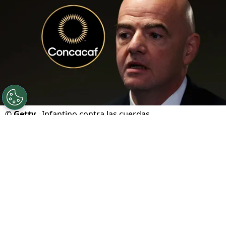
©
Getty.
Infantino contra las cuerdas.
Por
Geronimo Heller
Sigue a FCA en Google!
Gianni Infantino
atraviesa uno de los