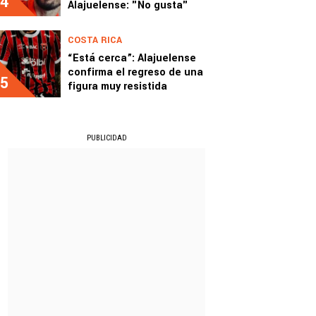
4
Alajuelense: "No gusta"
COSTA RICA
“Está cerca”: Alajuelense
confirma el regreso de una
5
figura muy resistida
PUBLICIDAD