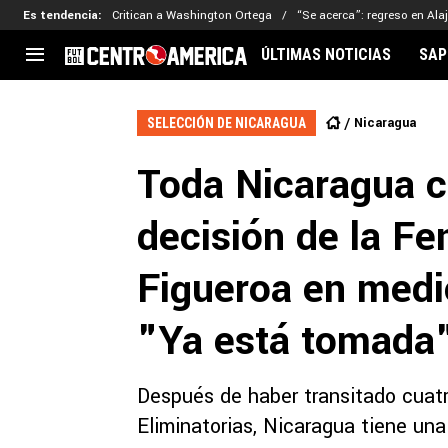
Es tendencia
:
Critican a Washington Ortega
“Se acerca”: regreso en Ala
ÚLTIMAS NOTICIAS
SAP
CENTROAMÉRICA
CONCACAF
LEG
Nicaragua
SELECCIÓN DE NICARAGUA
Costa Rica
Copa Oro
Key
Toda Nicaragua c
Guatemala
Liga de Naciones
Ker
Honduras
Eliminatorias
Ada
decisión de la Fe
El Salvador
Copa de Campeones
Nat
Panamá
Copa Centroamericana
Figueroa en medio
Nicaragua
MLS
"Ya está tomada
Después de haber transitado cuatro
Eliminatorias, Nicaragua tiene un