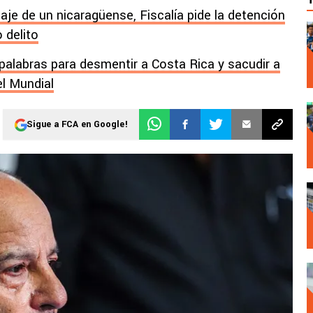
haje de un nicaragüense, Fiscalía pide la detención
 delito
 palabras para desmentir a Costa Rica y sacudir a
el Mundial
Sigue a FCA en Google!