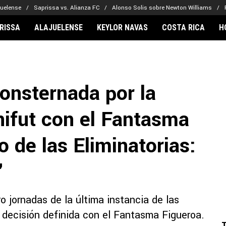
juelense
Saprissa vs. Alianza FC
Alonso Solis sobre Newton Williams
RISSA
ALAJUELENSE
KEYLOR NAVAS
COSTA RICA
H
IONARIOS
CLUBES FCA
FÚTBOL INTE
lor Navas
Saprissa
Mundial 2026
onsternada por la
vin Arriaga
Alajuelense
Noticias
lberto Carrasquilla
Herediano
Barcelona
nifut con el Fantasma
haniel Méndez-Laing
Comunicaciones
Real Madrid
Municipal
 de las Eliminatorias:
Olimpia
Motagua
"
Real Estelí
 jornadas de la última instancia de las
a decisión definida con el Fantasma Figueroa.