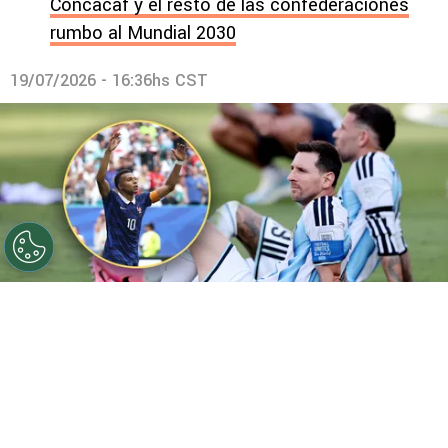
Concacaf y el resto de las confederaciones
rumbo al Mundial 2030
19/07/2026 - 16:36hs CST
©
Getty
Mbappé y Messi tuvieron una ardua batalla por
el goleo.
Por
Maximiliano Mansilla