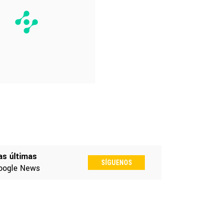
as últimas
SÍGUENOS
oogle News