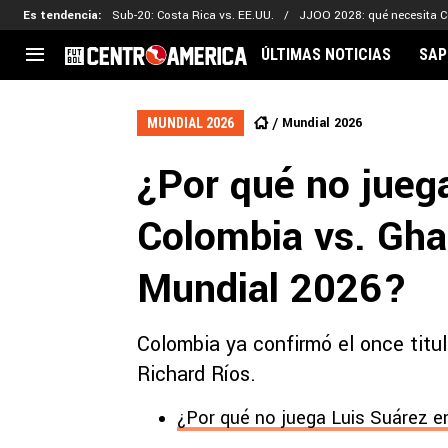
Es tendencia
:
Sub-20: Costa Rica vs. EE.UU.
JJOO 2028: qué necesita C
ÚLTIMAS NOTICIAS
SAP
CENTROAMÉRICA
CONCACAF
LEG
Mundial 2026
MUNDIAL 2026
Costa Rica
Copa Oro
Key
¿Por qué no jueg
Guatemala
Liga de Naciones
Ker
Honduras
Eliminatorias
Ada
Colombia vs. Gha
El Salvador
Copa de Campeones
Nat
Panamá
Copa Centroamericana
Mundial 2026?
Nicaragua
MLS
Colombia ya confirmó el once titul
Richard Ríos.
¿Por qué no juega Luis Suárez e