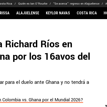
osta Rica
Quién es Ian O’Rourke
“Se acerca”: regreso en Alajuelense
A
RISSA
ALAJUELENSE
KEYLOR NAVAS
COSTA RICA
H
IONARIOS
CLUBES FCA
FÚTBOL INTE
lor Navas
Saprissa
Mundial 2026
a Richard Ríos en
vin Arriaga
Alajuelense
Noticias
lberto Carrasquilla
Herediano
Barcelona
na por los 16avos del
haniel Méndez-Laing
Comunicaciones
Real Madrid
Municipal
Olimpia
Motagua
ar para el duelo ante Ghana y no tendrá a
Real Estelí
n Colombia vs. Ghana por el Mundial 2026?