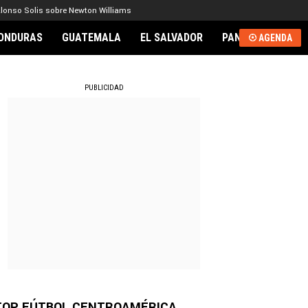
lonso Solis sobre Newton Williams
ONDURAS
GUATEMALA
EL SALVADOR
PANAMÁ
NICA
AGENDA
RNACIONAL
PUBLICIDAD
TOP FÚTBOL CENTROAMÉRICA