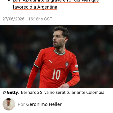
La IFAB admite el grave error del VAR que
favoreció a Argentina
27/06/2026 - 16:18hs CST
©
Getty.
Bernardo Silva no serátitular ante Colombia.
Por
Geronimo Heller