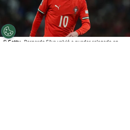
©
Getty.
Bernardo Silva volvió a quedar relegado en
Portugal.
Por
Geronimo Heller
Sigue a FCA en Google!
Portugal y España se enfrentan este lunes por
los octavos de final del
Mundial 2026
. El
clásico ibérico se disputa en el
Dallas