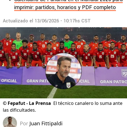
imprimir: partidos, horarios y PDF completo
Actualizado el
13/06/2026 - 10:17hs CST
©
Fepafut - La Prensa
El técnico canalero lo suma ante
las dificultades.
Por
Juan Fittipaldi