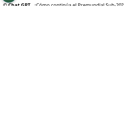
©
Chat GPT.
¿Cómo continúa el Premundial Sub-20?
Por
Geronimo Heller
Sigue a FCA en Google!
La goleada de
Panamá
por
4-0 sobre Honduras
terminó de ordenar el cuadro de los cuartos de
final del
Premundial Sub-20 de Concacaf
. Los
canaleros estaban obligados a ganar y
respondieron con una actuación contundente
que les permitió avanzar
, mientras que
la
Bicolor se despidió del torneo
con apenas un