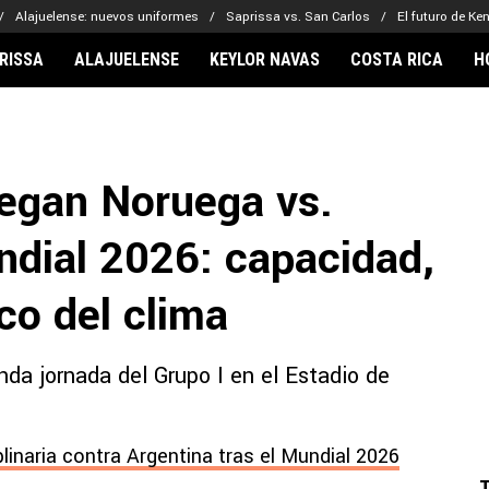
Alajuelense: nuevos uniformes
Saprissa vs. San Carlos
El futuro de Ke
RISSA
ALAJUELENSE
KEYLOR NAVAS
COSTA RICA
H
IONARIOS
CLUBES FCA
FÚTBOL INTE
lor Navas
Saprissa
Mundial 2026
uegan Noruega vs.
vin Arriaga
Alajuelense
Noticias
lberto Carrasquilla
Herediano
Barcelona
ndial 2026: capacidad,
haniel Méndez-Laing
Comunicaciones
Real Madrid
Municipal
co del clima
Olimpia
Motagua
nda jornada del Grupo I en el Estadio de
Real Estelí
plinaria contra Argentina tras el Mundial 2026