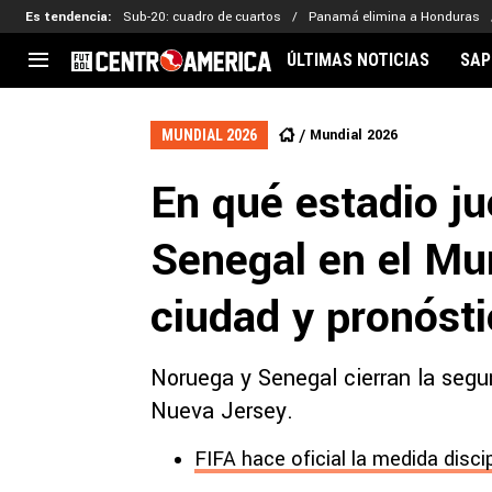
Es tendencia
:
Sub-20: cuadro de cuartos
Panamá elimina a Honduras
ÚLTIMAS NOTICIAS
SAP
CENTROAMÉRICA
CONCACAF
LEG
Mundial 2026
MUNDIAL 2026
Costa Rica
Copa Oro
Key
En qué estadio j
Guatemala
Liga de Naciones
Ker
Honduras
Eliminatorias
Ada
Senegal en el Mu
El Salvador
Copa de Campeones
Nat
Panamá
Copa Centroamericana
ciudad y pronósti
Nicaragua
MLS
Noruega y Senegal cierran la segu
Nueva Jersey.
FIFA hace oficial la medida disci