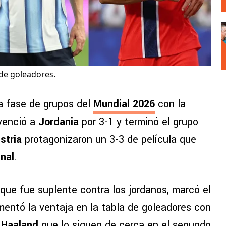
 de goleadores.
la fase de grupos del
Mundial 2026
con la
enció a
Jordania
por 3-1 y terminó el grupo
stria
protagonizaron un 3-3 de película que
nal
.
 que fue suplente contra los jordanos, marcó el
umentó la ventaja en la tabla de goleadores con
g Haaland
que lo siguen de cerca en el segundo