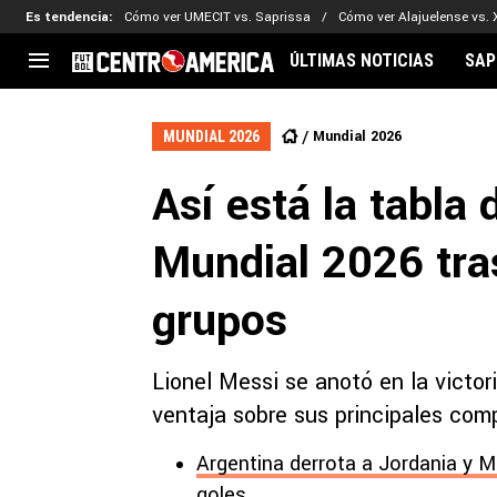
Es tendencia
:
Cómo ver UMECIT vs. Saprissa
Cómo ver Alajuelense vs. 
ÚLTIMAS NOTICIAS
SAP
CENTROAMÉRICA
CONCACAF
LEG
Mundial 2026
MUNDIAL 2026
Costa Rica
Copa Oro
Key
Así está la tabla
Guatemala
Liga de Naciones
Ker
Honduras
Eliminatorias
Ada
Mundial 2026 tras
El Salvador
Copa de Campeones
Nat
Panamá
Copa Centroamericana
grupos
Nicaragua
MLS
Lionel Messi se anotó en la victo
ventaja sobre sus principales com
Argentina derrota a Jordania y Me
goles