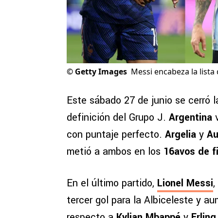
©
Getty Images
Messi encabeza la lista
Este sábado 27 de junio se cerró 
definición del Grupo J.
Argentina
v
con puntaje perfecto.
Argelia
y
Au
metió a ambos en los
16avos de fi
En el último partido,
Lionel Messi
,
tercer gol para la Albiceleste y a
respecto a
Kylian Mbappé
y
Erlin