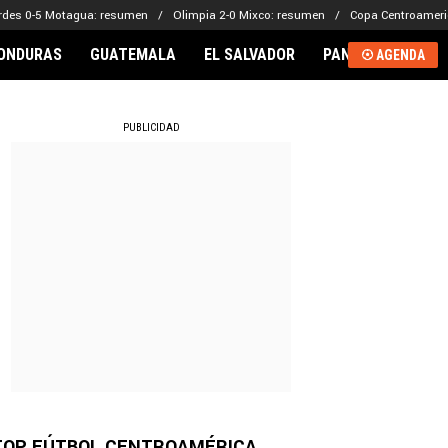
rdes 0-5 Motagua: resumen
Olimpia 2-0 Mixco: resumen
Copa Centroameri
ONDURAS
GUATEMALA
EL SALVADOR
PANAMÁ
NICA
AGENDA
RNACIONAL
PUBLICIDAD
TOP FÚTBOL CENTROAMÉRICA