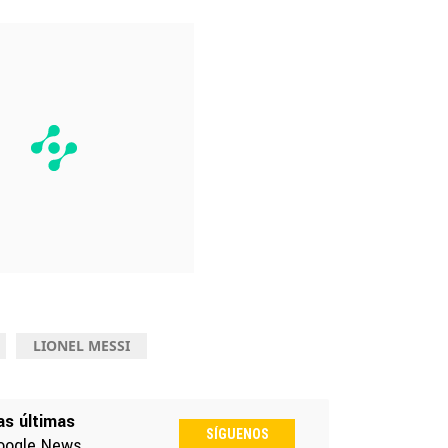
LIONEL MESSI
as últimas
SÍGUENOS
oogle News