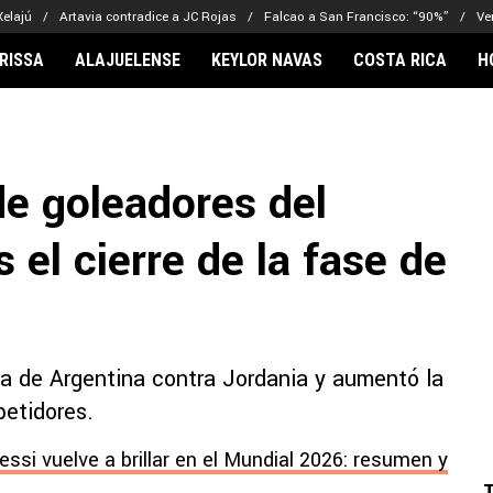
Xelajú
Artavia contradice a JC Rojas
Falcao a San Francisco: “90%”
Ve
RISSA
ALAJUELENSE
KEYLOR NAVAS
COSTA RICA
H
IONARIOS
CLUBES FCA
FÚTBOL INTE
lor Navas
Saprissa
Mundial 2026
 de goleadores del
vin Arriaga
Alajuelense
Noticias
lberto Carrasquilla
Herediano
Barcelona
 el cierre de la fase de
haniel Méndez-Laing
Comunicaciones
Real Madrid
Municipal
Olimpia
Motagua
ria de Argentina contra Jordania y aumentó la
Real Estelí
petidores.
ssi vuelve a brillar en el Mundial 2026: resumen y