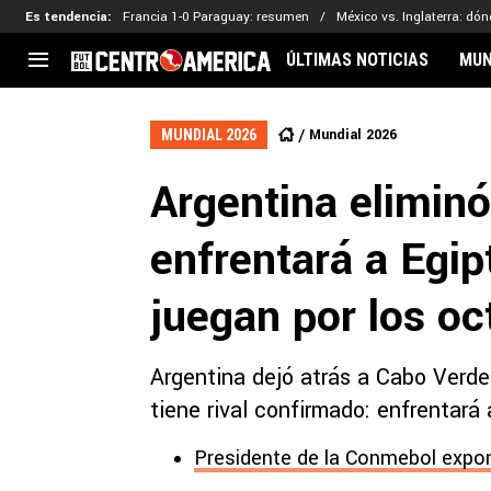
Es tendencia
:
Francia 1-0 Paraguay: resumen
México vs. Inglaterra: dón
ÚLTIMAS NOTICIAS
MUN
CENTROAMÉRICA
CONCACAF
LEG
Mundial 2026
MUNDIAL 2026
Costa Rica
Copa Oro
Key
Argentina elimin
Guatemala
Liga de Naciones
Ker
Honduras
Eliminatorias
Ada
enfrentará a Egi
El Salvador
Copa de Campeones
Nat
Panamá
Copa Centroamericana
juegan por los o
Nicaragua
MLS
Argentina dejó atrás a Cabo Verde
tiene rival confirmado: enfrentará 
Presidente de la Conmebol expon