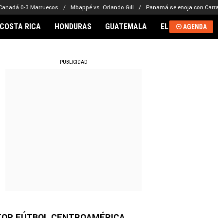
Canadá 0-3 Marruecos
Mbappé vs. Orlando Gill
Panamá se enoja con Carra
COSTA RICA
HONDURAS
GUATEMALA
EL SALVADOR
AGENDA
RNACIONAL
PUBLICIDAD
TOP FÚTBOL CENTROAMÉRICA