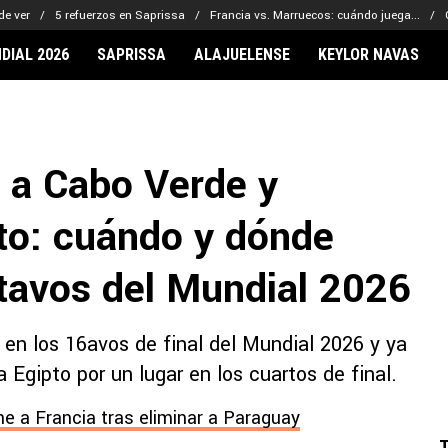
de ver
5 refuerzos en Saprissa
Francia vs. Marruecos: cuándo juega...
DIAL 2026
SAPRISSA
ALAJUELENSE
KEYLOR NAVAS
IONARIOS
CLUBES FCA
FÚTBOL INTE
lor Navas
Saprissa
Mundial 2026
ó a Cabo Verde y
vin Arriaga
Alajuelense
Noticias
lberto Carrasquilla
Herediano
Barcelona
pto: cuándo y dónde
haniel Méndez-Laing
Comunicaciones
Real Madrid
Municipal
ctavos del Mundial 2026
Olimpia
Motagua
 en los 16avos de final del Mundial 2026 y ya
Real Estelí
a Egipto por un lugar en los cuartos de final.
e a Francia tras eliminar a Paraguay