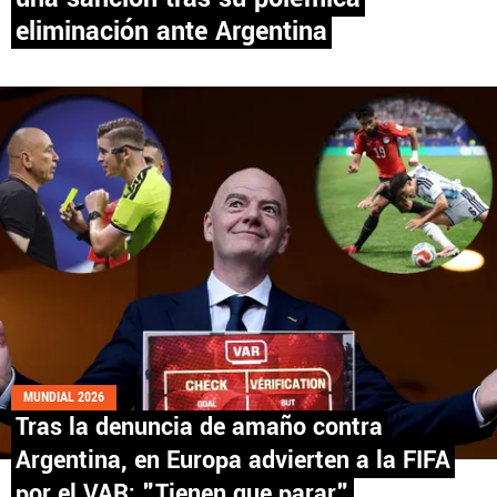
eliminación ante Argentina
PANAMÁ
NICARAGUA
CONCACAF
FÚTBOL INTERNACIONAL
QUIENES SOMOS
|
STAFF
|
CONTACTO
MUNDIAL 2026
Tras la denuncia de amaño contra
Términos y Condiciones
Políticas de Privacidad
Argentina, en Europa advierten a la FIFA
Política Editorial
Ad Choices
por el VAR: "Tienen que parar"