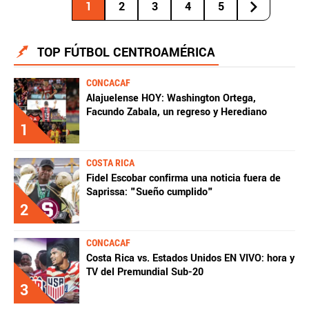
1
2
3
4
5
TOP FÚTBOL CENTROAMÉRICA
CONCACAF
Alajuelense HOY: Washington Ortega,
Facundo Zabala, un regreso y Herediano
1
COSTA RICA
Fidel Escobar confirma una noticia fuera de
Saprissa: "Sueño cumplido"
2
CONCACAF
Costa Rica vs. Estados Unidos EN VIVO: hora y
TV del Premundial Sub-20
3