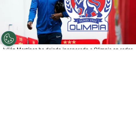
Julián Martínez ha dejado inesperado a Olimpia en redes
sociales.
Por
José Rodas
Sigue a FCA en Google!
Julián Martínez
, uno de los mejores defensores
de
Honduras
el la actualidad, ha perdido