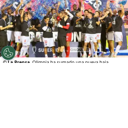
©
La Prensa
Olimpia ha sumado una nueva baja.
Por
Maximiliano Mansilla
Sigue a FCA en Google!
El ambiente de fiesta en el
Olimpia
duró muy