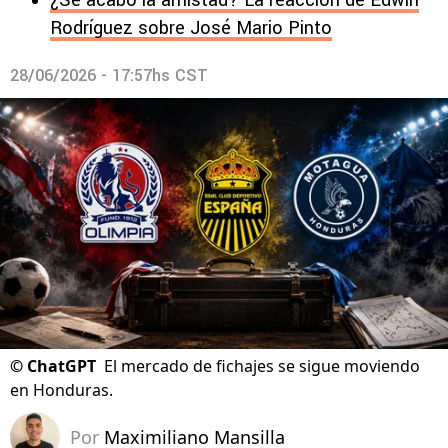
¿Se acabó la amistad? La reacción de Edwin
Rodríguez sobre José Mario Pinto
28/06/2026 - 17:57hs CST
©
ChatGPT
El mercado de fichajes se sigue moviendo
en Honduras.
Por
Maximiliano Mansilla