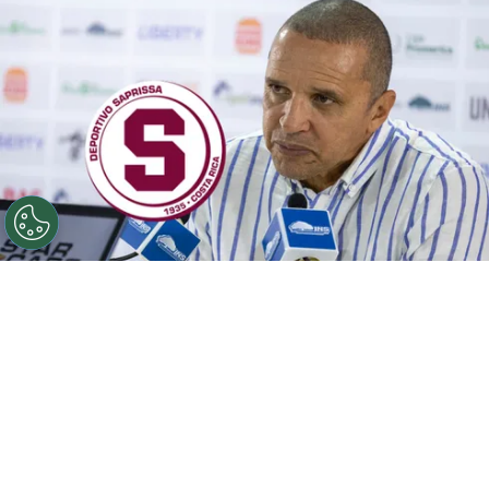
©
La Teja
El encargado del Comité Deportivo tiene al
segundo fichaje.
Por
Juan Fittipaldi
Sigue a FCA en Google!