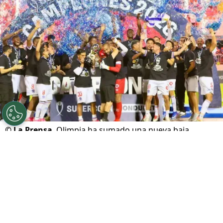
©
La Prensa
Olimpia ha sumado una nueva baja.
Por
Maximiliano Mansilla
Sigue a FCA en Google!