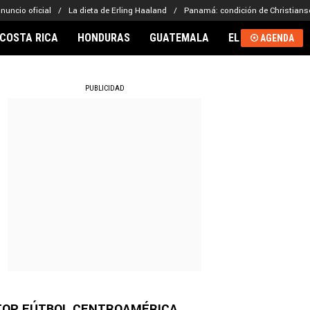
nuncio oficial
La dieta de Erling Haaland
Panamá: condición de Christians
COSTA RICA
HONDURAS
GUATEMALA
EL SALVADOR
AGENDA
RNACIONAL
PUBLICIDAD
TOP FÚTBOL CENTROAMÉRICA