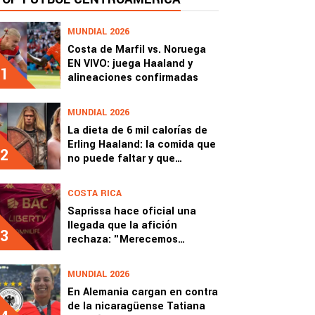
MUNDIAL 2026
Costa de Marfil vs. Noruega
EN VIVO: juega Haaland y
1
alineaciones confirmadas
MUNDIAL 2026
La dieta de 6 mil calorías de
Erling Haaland: la comida que
2
no puede faltar y que
Noruega llevó 300 kilos al
Mundial 2026
COSTA RICA
Saprissa hace oficial una
llegada que la afición
3
rechaza: "Merecemos
respeto"
MUNDIAL 2026
En Alemania cargan en contra
de la nicaragüense Tatiana