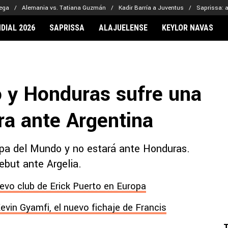
uega
Alemania vs. Tatiana Guzmán
Kadir Barría a Juventus
Saprissa: a
DIAL 2026
SAPRISSA
ALAJUELENSE
KEYLOR NAVAS
IONARIOS
CLUBES FCA
FÚTBOL INTE
lor Navas
Saprissa
Mundial 2026
 y Honduras sufre una
vin Arriaga
Alajuelense
Noticias
lberto Carrasquilla
Herediano
Barcelona
ra ante Argentina
haniel Méndez-Laing
Comunicaciones
Real Madrid
Municipal
opa del Mundo y no estará ante Honduras.
Olimpia
debut ante Argelia.
Motagua
Real Estelí
uevo club de Erick Puerto en Europa
evin Gyamfi, el nuevo fichaje de Francis