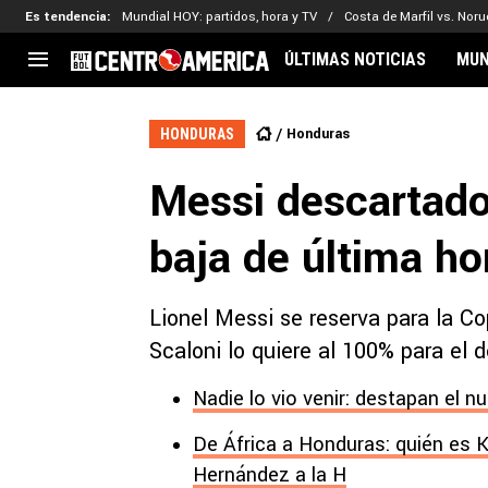
Es tendencia
:
Mundial HOY: partidos, hora y TV
Costa de Marfil vs. Nor
ÚLTIMAS NOTICIAS
MUN
CENTROAMÉRICA
CONCACAF
LEG
Honduras
HONDURAS
Costa Rica
Copa Oro
Key
Messi descartado
Guatemala
Liga de Naciones
Ker
Honduras
Eliminatorias
Ada
baja de última ho
El Salvador
Copa de Campeones
Nat
Panamá
Copa Centroamericana
Lionel Messi se reserva para la C
Nicaragua
MLS
Scaloni lo quiere al 100% para el 
Nadie lo vio venir: destapan el n
De África a Honduras: quién es K
Hernández a la H