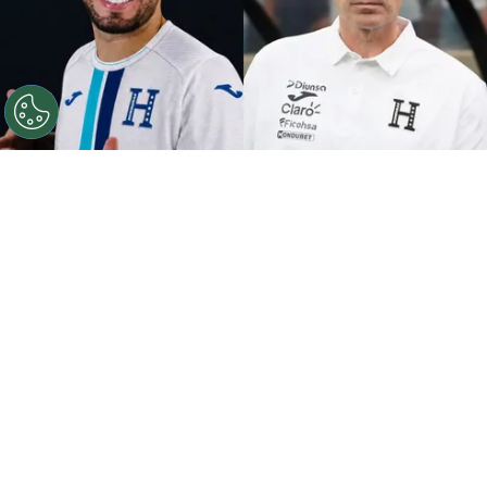
Agustín Auzmendi quiere jugar con Honduras.
Por
Maximiliano Mansilla
Sigue a FCA en Google!
El delantero argentino
Agustín Auzmendi
volvió a ser noticia en el fútbol internacional,
esta vez al hablar sobre su deseo de vestir la