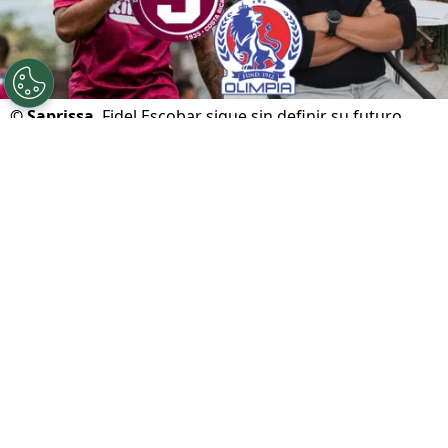
©
Saprissa
Fidel Escobar sigue sin definir su futuro.
Por
Gustavo Pando
Sigue a FCA en Google!
Una de las novelas de este mercado de
fichajes en la región suma un nuevo e
inesperado capítulo. El futuro del defensor
panameño
Fidel Escobar
mantiene en vilo