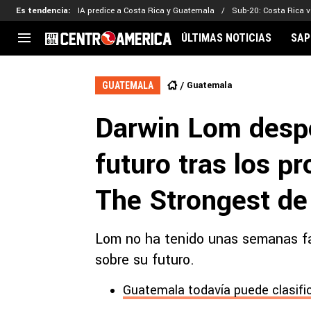
Es tendencia
:
IA predice a Costa Rica y Guatemala
Sub-20: Costa Rica vs
ÚLTIMAS NOTICIAS
SAP
CENTROAMÉRICA
CONCACAF
LEG
Guatemala
GUATEMALA
Costa Rica
Copa Oro
Key
Darwin Lom despe
Guatemala
Liga de Naciones
Ker
Honduras
Eliminatorias
Ada
futuro tras los p
El Salvador
Copa de Campeones
Nat
Panamá
Copa Centroamericana
The Strongest de 
Nicaragua
MLS
Lom no ha tenido unas semanas fác
sobre su futuro.
Guatemala todavía puede clasifi