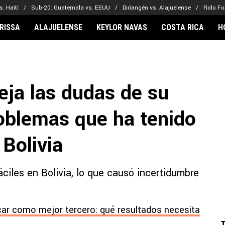
. Haití
Sub-20: Guatemala vs. EEUU
Diriangén vs. Alajuelense
Rolo Fo
RISSA
ALAJUELENSE
KEYLOR NAVAS
COSTA RICA
H
IONARIOS
CLUBES FCA
FÚTBOL INTE
lor Navas
Saprissa
Mundial 2026
ja las dudas de su
vin Arriaga
Alajuelense
Noticias
lberto Carrasquilla
Herediano
Barcelona
roblemas que ha tenido
haniel Méndez-Laing
Comunicaciones
Real Madrid
Municipal
Bolivia
Olimpia
Motagua
iles en Bolivia, lo que causó incertidumbre
Real Estelí
car como mejor tercero: qué resultados necesita