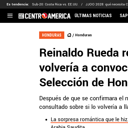
Es tendencia
:
Sub-20: Costa Rica vs. EE.UU.
JJOO 2028: qué necesita C
ÚLTIMAS NOTICIAS
SAP
CENTROAMÉRICA
CONCACAF
LEG
Honduras
HONDURAS
Costa Rica
Copa Oro
Key
Reinaldo Rueda r
Guatemala
Liga de Naciones
Ker
Honduras
Eliminatorias
Ada
volvería a convoc
El Salvador
Copa de Campeones
Nat
Panamá
Copa Centroamericana
Selección de Ho
Nicaragua
MLS
Después de que se confirmara el 
consultado sobre si lo volvería a ll
La sorpresa romántica que le hiz
Arabia Saudita