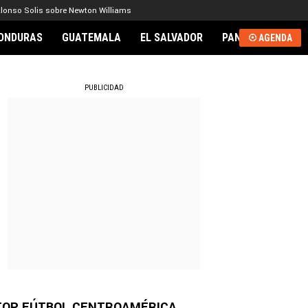
lonso Solis sobre Newton Williams
ONDURAS
GUATEMALA
EL SALVADOR
PANAMÁ
NICA
AGENDA
RNACIONAL
PUBLICIDAD
TOP FÚTBOL CENTROAMÉRICA