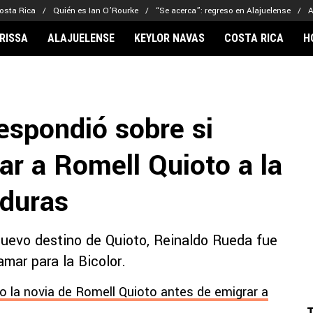
osta Rica
Quién es Ian O’Rourke
“Se acerca”: regreso en Alajuelense
A
RISSA
ALAJUELENSE
KEYLOR NAVAS
COSTA RICA
H
IONARIOS
CLUBES FCA
FÚTBOL INTE
lor Navas
Saprissa
Mundial 2026
espondió sobre si
vin Arriaga
Alajuelense
Noticias
lberto Carrasquilla
Herediano
Barcelona
ar a Romell Quioto a la
haniel Méndez-Laing
Comunicaciones
Real Madrid
Municipal
nduras
Olimpia
Motagua
nuevo destino de Quioto, Reinaldo Rueda fue
Real Estelí
amar para la Bicolor.
o la novia de Romell Quioto antes de emigrar a